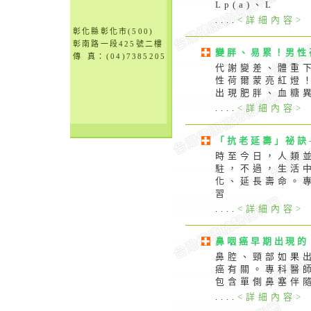
Lp(a)、L
....
<詳細內容>
彰化縣彰化市(500)
彰南路一段425號二樓
變胖、易累！男性
傳 真：
(04)7385205
代謝變差、體重
性荷爾蒙亮紅燈！
出現肥胖、血糖
....
<詳細內容>
「抗老延壽」祕訣
時至今日，人類
駐，不過，生活
化、延長壽命。
習
....
<詳細內容>
鼻咽癌早期出現的
鼻腔、頸部如果
癌有關。專科醫
包含單側鼻塞伴
....
<詳細內容>