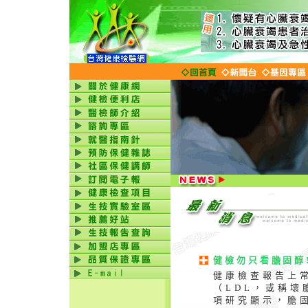
健檢勿只看膽固醇
健康檢查報告上
（LDL，或稱壞
項研究顯示，膽固