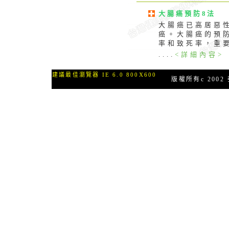
大腸癌預防8法
大腸癌已高居惡
癌。大腸癌的預
率和致死率，重
....
<詳細內容>
建議最佳瀏覽器 IE 6.0 800X600
版權所有c 2002 